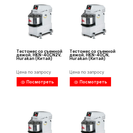
Тестомес со съемной
Тестомес со съемной
дежой, HKN-40CN2V,
дежой, HKN-40CN,
Hurakan (Китай)
Hurakan (Китай)
Цена по запросу
Цена по запросу
Посмотреть
Посмотреть