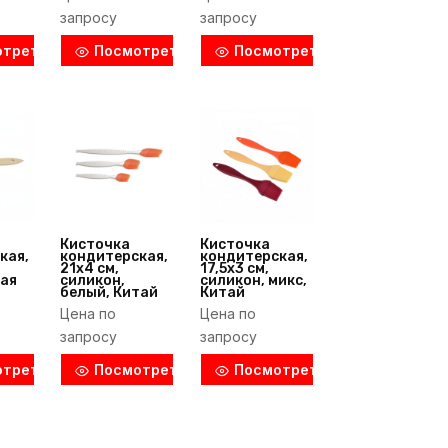
запросу
запросу
отреть
Посмотреть
Посмотреть
Кисточка
Кисточка
кая,
кондитерская,
кондитерская,
21х4 см,
17,5х3 см,
ая
силикон,
силикон, микс,
белый, Китай
Китай
Цена по
Цена по
n
запросу
запросу
)
отреть
Посмотреть
Посмотреть