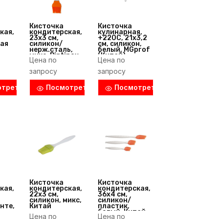
Кисточка
Кисточка
кая,
кондитерская,
кулинарная,
23х3 см,
+220С, 21х3,2
ая
силикон/
см, силикон,
нерж.сталь,
белый, MGprof
микс, Pintinox
(Китай)
Цена по
Цена по
(Италия)
запросу
запросу
отреть
Посмотреть
Посмотреть
Кисточка
Кисточка
кая,
кондитерская,
кондитерская,
22х3 см,
36х4 см,
силикон, микс,
силикон/
нте,
Китай
пластик,
белый, Китай
Цена по
Цена по