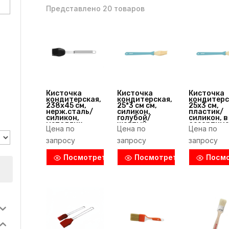
Представлено 20 товаров
Кисточка
Кисточка
Кисточка
кондитерская,
кондитерская,
кондитерс
238х45 см,
25*3 см см,
25х3 см,
нерж.сталь/
силикон,
пластик/
силикон,
голубой/
силикон, в
металлик,
желтый,
ассортиме
Цена по
Цена по
Цена по
Abert (Италия)
Fackelmann
Fackelman
(Германия)
(Германия
запросу
запросу
запросу
Посмотреть
Посмотреть
Посм