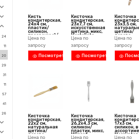
Кисть
Кисточка
Кисточка
кондитерская,
кондитерская,
кондитерс
24х4 см,
23х7,7 см,
23х3,5 см,
пластик/
искусственная
натуральн
силикон,
щетина, микс,
щетина/
прозрачный/
Martellato
дерево,
24
Цена по
Цена по
Цена по
красный, P.L.
(Италия)
бежевый,
Proff Cuisine
Tellier
запросу
запросу
запросу
11
(Франция)
Посмотреть
Посмотреть
Посм
20
29
31
11
57
41
26
Кисточка
Кисточка
Кисточка
кондитерская,
кондитерская,
кондитерс
22х2 см,
26,2х4,3 см,
17х3 см,
натуральная
силикон/
силикон, в
щетина/
пластик, микс,
ассортиме
дерево,
MGprof
Marminton
Цена по
Цена по
Цена по
бежевый,
(Китай)
(Китай)