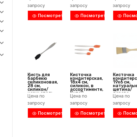
Tellier
запросу
запросу
запросу
(Франция)
Посмотреть
Посмотреть
Посм
Кисть для
Кисточка
Кисточка
барбекю
кондитерская,
кондитерс
силиконовая,
18х4 см,
19х6 см,
28 см,
силикон, в
натуральн
силикон/
ассортименте,
щетина/
нерж.сталь,
Китай
дерево,
Цена по
Цена по
Цена по
серый, P.L.
бежевый,
ProffСuisine
Fackelman
запросу
запросу
запросу
(Китай)
(Германия
Посмотреть
Посмотреть
Посм