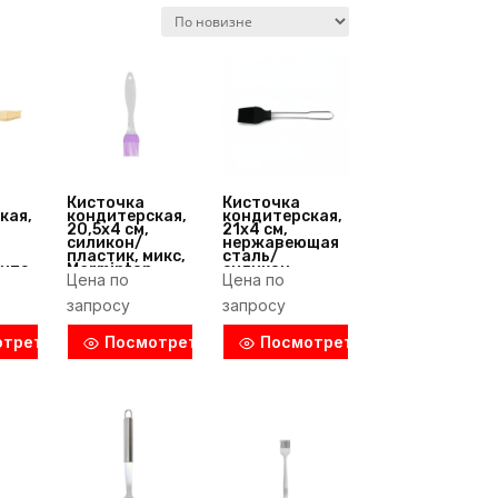
Кисточка
Кисточка
кая,
кондитерская,
кондитерская,
20,5х4 см,
21х4 см,
силикон/
нержавеющая
пластик, микс,
сталь/
нте,
Marminton
силикон,
Цена по
Цена по
n
(Китай)
металлик,
)
Fackelmann
запросу
запросу
(Германия)
отреть
Посмотреть
Посмотреть