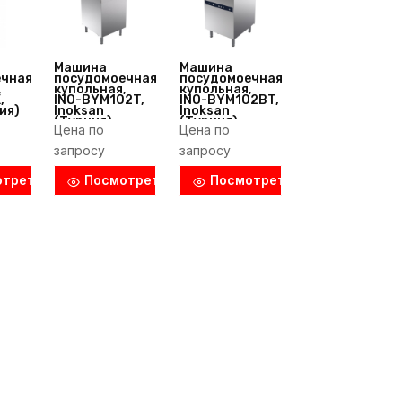
Машина
Машина
ечная
посудомоечная
посудомоечная
,
купольная,
купольная,
,
INO-BYM102T,
INO-BYM102BT,
ия)
Inoksan
Inoksan
(Турция)
(Турция)
Цена по
Цена по
запросу
запросу
отреть
Посмотреть
Посмотреть