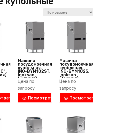
е купольные
Машина
Машина
ечная
посудомоечная
посудомоечная
,
купольная,
купольная,
01,
INO-BYM102ST,
INO-BYM102S,
ия)
Inoksan
Inoksan
(Турция)
(Турция)
Цена по
Цена по
запросу
запросу
отреть
Посмотреть
Посмотреть