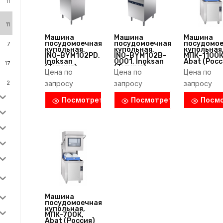
11
11
Машина
Машина
Машина
посудомоечная
посудомоечная
посудомо
7
купольная,
купольная,
купольная
INO-BYM102PD,
INO-BYM102B-
МПК-1100К
Inoksan
0001, Inoksan
Abat (Росс
17
(Турция)
(Турция)
Цена по
Цена по
Цена по
2
запросу
запросу
запросу
Посмотреть
Посмотреть
Посм
Машина
посудомоечная
купольная,
МПК-700К,
Abat (Россия)