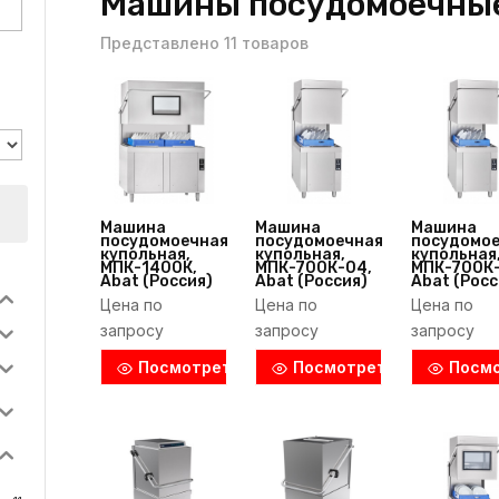
Машины посудомоечны
Представлено 11 товаров
Машина
Машина
Машина
посудомоечная
посудомоечная
посудомо
купольная,
купольная,
купольная
МПК-1400К,
МПК-700К-04,
МПК-700К-
Abat (Россия)
Abat (Россия)
Abat (Росс
Цена по
Цена по
Цена по
запросу
запросу
запросу
Посмотреть
Посмотреть
Посм