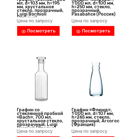
мл, d=103 мм, h=195
1 000 мл, d=100 мм,
мм, хрустальное
h=250 мм, стекло,
стекло, прозрачный,
прозрачный,
Luigi Bormioli
Pasabahce (Россия)
(Италия)
Цена по запросу
Цена по запросу
Посмотреть
Посмотреть
Графин со
Графин «Флюид»,
стеклянной пробкой
1 000 мл, d=107 мм,
«Bach», 700 мл,
h=265 мм, стекло,
хрустальное стекло,
прозрачный, Arcoroc
прозрачный, Luigi
(Франция)
Bormioli (Италия)
Цена по запросу
Цена по запросу