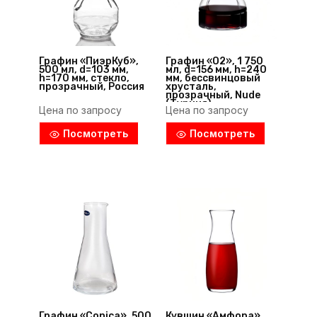
Графин «ПиэрКуб»,
Графин «О2», 1 750
500 мл, d=103 мм,
мл, d=156 мм, h=240
h=170 мм, стекло,
мм, бессвинцовый
прозрачный, Россия
хрусталь,
прозрачный, Nude
(Турция)
Цена по запросу
Цена по запросу
Посмотреть
Посмотреть
Графин «Conica», 500
Кувшин «Амфора»,