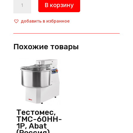
В корзину
товара
Тестомес
со
добавить в избранное
съемной
дежой,
HKN-
Похожие товары
20CN,
Hurakan
(Китай)
Тестомес,
ТМС-60НН-
1Р, Abat
(Россия)