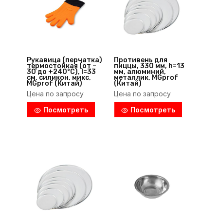
Рукавица (перчатка)
Противень для
термостойкая (от –
пиццы, 330 мм, h=13
30 до +240°С), l=33
мм, алюминий,
см, силикон, микс,
металлик, MGprof
MGprof (Китай)
(Китай)
Цена по запросу
Цена по запросу
Посмотреть
Посмотреть