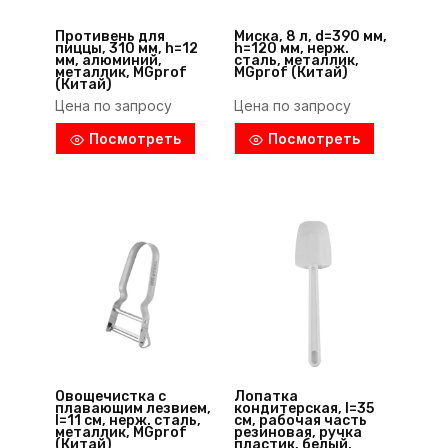
Противень для
Миска, 8 л, d=390 мм,
пиццы, 310 мм, h=12
h=120 мм, нерж.
мм, алюминий,
сталь, металлик,
металлик, MGprof
MGprof (Китай)
(Китай)
Цена по запросу
Цена по запросу
Посмотреть
Посмотреть
Овощечистка с
Лопатка
плавающим лезвием,
кондитерская, l=35
l=11 см, нерж. сталь,
см, рабочая часть
металлик, MGprof
резиновая, ручка
(Китай)
пластик, белый,