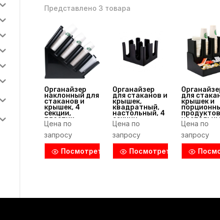
Представлено 3 товара
Органайзер
Органайзер
Органайзе
наклонный для
для стаканов и
для стака
стаканов и
крышек,
крышек и
крышек, 4
квадратный,
порционн
секции,
настольный, 4
продуктов
пластик,
секции,
настольны
Цена по
Цена по
Цена по
487x447x120
пластик,
секций,
мм мм, черный,
235x235x195
пластик,
запросу
запросу
запросу
Hoga (Китай)
мм мм, черный,
357x268x3
Hoga (Китай)
мм мм, чер
Hoga (Кит
Посмотреть
Посмотреть
Посм