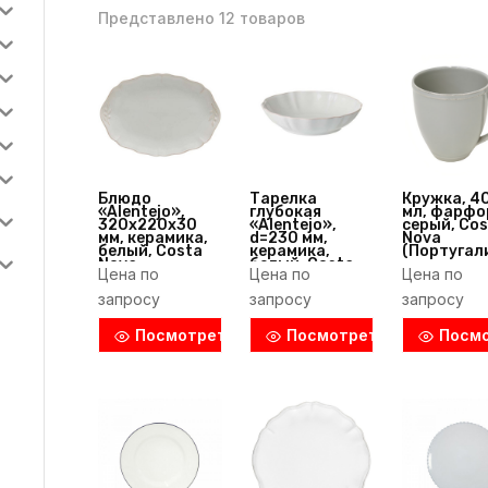
Представлено 12 товаров
Блюдо
Тарелка
Кружка, 4
«Alentejo»,
глубокая
мл, фарфо
320х220х30
«Alentejo»,
серый, Cos
мм, керамика,
d=230 мм,
Nova
белый, Costa
керамика,
(Португал
Nova
белый, Costa
Цена по
Цена по
Цена по
(Португалия)
Nova
(Португалия)
запросу
запросу
запросу
Посмотреть
Посмотреть
Посм