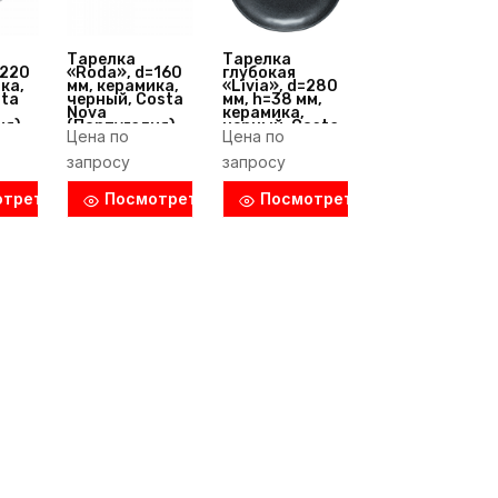
Тарелка
Тарелка
=220
«Roda», d=160
глубокая
ка,
мм, керамика,
«Livia», d=280
sta
черный, Costa
мм, h=38 мм,
Nova
керамика,
ия)
(Португалия)
черный, Costa
Цена по
Цена по
Nova
(Португалия)
запросу
запросу
отреть
Посмотреть
Посмотреть