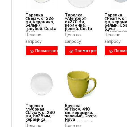
Тарелка
Тарелка
Тарелка
«Beja», d=226
«Alentejo»,
«Pearl», d
мм, керамика,
d=270 мм,
мм, керами
белый/
керамика,
белый, Co
голубой, Costa
белый, Costa
Nova
Nova
Nova
(Португал
Цена по
Цена по
Цена по
(Португалия)
(Португалия)
запросу
запросу
запросу
Посмотреть
Посмотреть
Посм
Тарелка
Кружка
глубокая
«Friso», 410
«Livia», d=280
мл, керамика,
мм, h=38 мм,
зеленый, Costa
керамика,
Nova
белый, Costa
(Португалия)
Цена по
Цена по
Nova