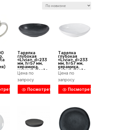
00
Тарелка
Тарелка
р,
глубокая
глубокая
ta
«Livia», d=233
«Livia», d=233
мм, h=57 мм,
мм, h=57 мм,
ия)
керамика,
керамика,
черный, Costa
белый, Costa
Цена по
Цена по
Nova
Nova
(Португалия)
(Португалия)
запросу
запросу
отреть
Посмотреть
Посмотреть