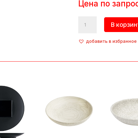
Цена по запро
Количество
В корзин
товара
Тарелка
«Appeal»,
добавить в избранное
d=210
мм,
фарфор,
белый,
Noble
(Тайланд)