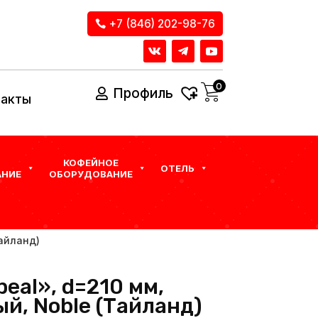
+7 (846) 202-98-76
0
Профиль
такты
КОФЕЙНОЕ
ОТЕЛЬ
НИЕ
ОБОРУДОВАНИЕ
Тайланд)
eal», d=210 мм,
й, Noble (Тайланд)