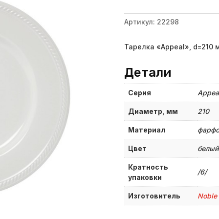
Артикул:
22298
Тарелка «Appeal», d=210 
Детали
Серия
Appea
Диаметр, мм
210
Материал
фарф
Цвет
белый
Кратность
/6/
упаковки
Изготовитель
Noble 