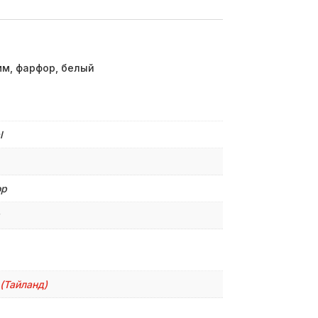
мм, фарфор, белый
l
ор
(Тайланд)