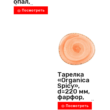
опал,
белый,
Посмотреть
Arcoroc
(Франция)
Тарелка
«Organica
Spicy»,
d=220 мм,
фарфор,
оранжевый,
Посмотреть
P.L.