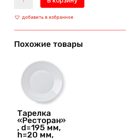
В корзину
товара
Тарелка
безбортовая
добавить в избранное
«Seasons»,
d=240
мм,
Похожие товары
фарфор,
черный,
Porland
(Турция)
Тарелка
«Ресторан»
, d=195 мм,
h=20 мм,