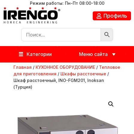
Режим работы: Пн-Пт 08:00-18:00
Профиль
Категории
Меню сайта
Главная
/
КУХОННОЕ ОБОРУДОВАНИЕ
/
Тепловое
для приготовления
/
Шкафы расстоечные
/
Шкаф расстоечный, INO-FGM201, Inoksan
(Турция)