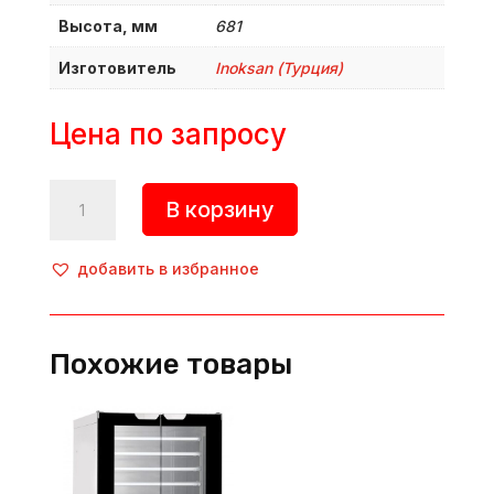
Высота, мм
681
Изготовитель
Inoksan (Турция)
Цена по запросу
Количество
В корзину
товара
Шкаф
расстоечный,
добавить в избранное
INO-
FGM201,
Inoksan
Похожие товары
(Турция)