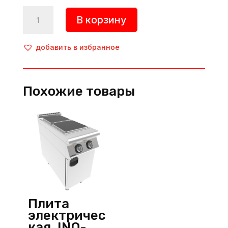
Количество
В корзину
товара
Плита
электрическая,
добавить в избранное
INO-
7KE21,
Inoksan
Похожие товары
(Турция)
Плита
электричес
кая, INO-