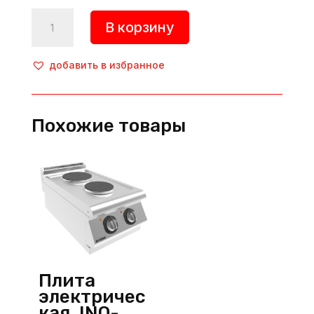
Количество
В корзину
товара
Плита
электрическая,
добавить в избранное
INO-
9KE20,
Inoksan
Похожие товары
(Турция)
Плита
электричес
кая, INO-