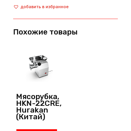
INOX
добавить в избранное
4232
TR,
Yilmaz
Похожие товары
(Турция)
Мясорубка,
HKN-22CRE,
Hurakan
(Китай)