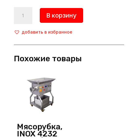
Количество
В корзину
товара
Мясорубка,
INOX
добавить в избранное
2231
SMN,
Yilmaz
Похожие товары
(Турция)
Мясорубка,
INOX 4232