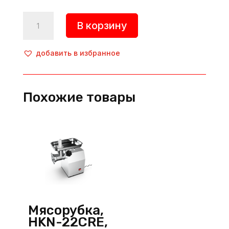
Количество
В корзину
товара
Мясорубка,
INOX
добавить в избранное
3231
STR,
Yilmaz
Похожие товары
(Турция)
Мясорубка,
HKN-22CRE,