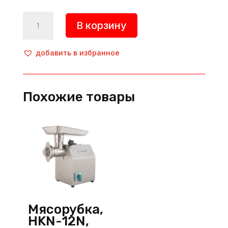
Количество
В корзину
товара
Мясорубка,
INOX
добавить в избранное
3231
SMN,
Yilmaz
Похожие товары
(Турция)
Мясорубка,
HKN-12N,