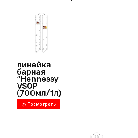
линейка
барная
“Hennessy
VSOP
(700мл/1л)
/ Hennessy
Посмотреть
VSOP фляга
(500мл/70
0мл)”,
пластик,
прозрачны