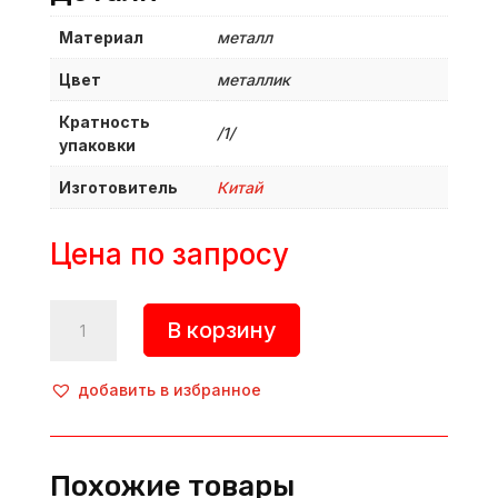
Материал
металл
Цвет
металлик
Кратность
/1/
упаковки
Изготовитель
Китай
Цена по запросу
Количество
В корзину
товара
Линейка
50
добавить в избранное
см,
металл,
металлик,
Похожие товары
Китай