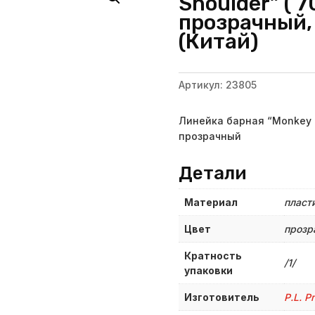
Shoulder” ( 
прозрачный, P
(Китай)
Артикул:
23805
Линейка барная “Monkey Sh
прозрачный
Детали
Материал
пласт
Цвет
прозр
Кратность
/1/
упаковки
Изготовитель
P.L. P