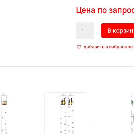
Цена по запро
Количество
В корзин
товара
Линейка
барная
добавить в избранное
"Monkey
Shoulder"
(
700мл/1л),
пластик,
прозрачный,
P.L.
ProffСuisine
(Китай)