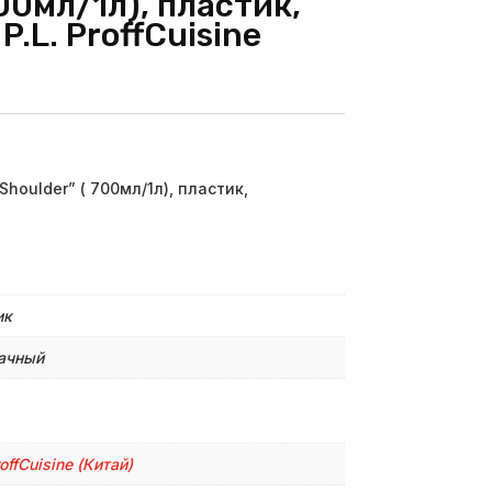
700мл/1л), пластик,
.L. ProffСuisine
oulder” ( 700мл/1л), пластик,
ик
ачный
roffСuisine (Китай)