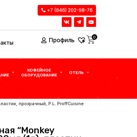
+7 (846) 202-98-76
0
Профиль
такты
КОФЕЙНОЕ
ОТЕЛЬ
НИЕ
ОБОРУДОВАНИЕ
ластик, прозрачный, P.L. ProffСuisine
ная “Monkey