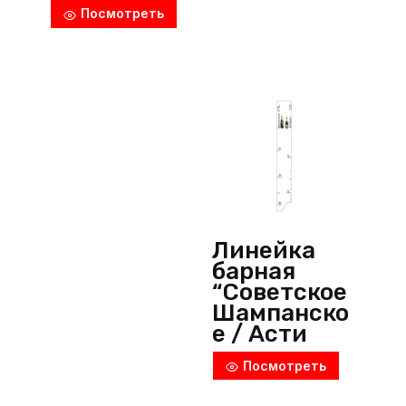
мл/750мл/
Посмотреть
1л)”,
пластик,
прозрачны
й, P.L.
ProffСuisine
(Китай)
Линейка
барная
“Советское
Шампанско
е / Асти
Мартини”
Посмотреть
(750мл),
пластик,