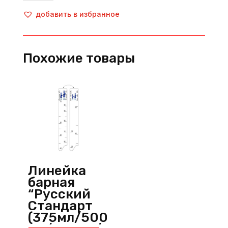
Линейка
барная
добавить в избранное
"Amaro
Montenegro"
(700мл),
Похожие товары
пластик,
прозрачный,
P.L.
ProffСuisine
(Китай)
Линейка
барная
“Русский
Стандарт
(375мл/500