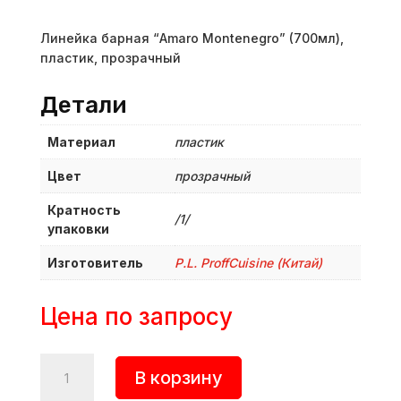
Линейка барная “Amaro Montenegro” (700мл),
пластик, прозрачный
Детали
Материал
пластик
Цвет
прозрачный
Кратность
/1/
упаковки
Изготовитель
P.L. ProffСuisine (Китай)
Цена по запросу
Количество
В корзину
товара