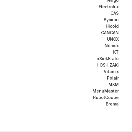
Irengo
Electrolux
CAS
Вулкан
Hicold
CANCAN
UNOX
Nemox
КТ
InSinkErato
HOSHIZAKI
Vitamix
Polair
МХМ
MenuMaster
RobotCoupe
Brema