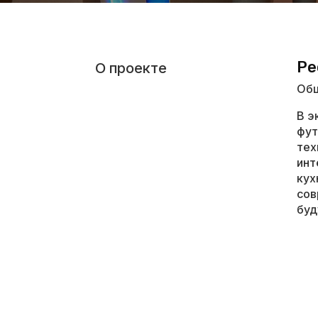
Ре
О проекте
Общ
В э
фут
тех
инт
кух
сов
буд