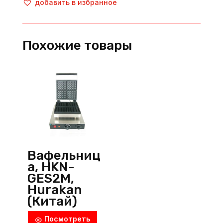
добавить в избранное
25
DE,
SGS
Похожие товары
(Турция)
Вафельниц
а, HKN-
GES2M,
Hurakan
(Китай)
Посмотреть