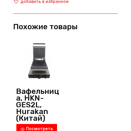
добавить в избранное
25
DE,
SGS
Похожие товары
(Турция)
Вафельниц
а, HKN-
GES2L,
Hurakan
(Китай)
Посмотреть