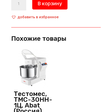
В корзину
товара
Тестомес,
ТМС-30НН-1Р,
добавить в избранное
Abat
(Россия)
Похожие товары
Тестомес,
ТМС-30НН-
1Ц, Abat
(Россия)