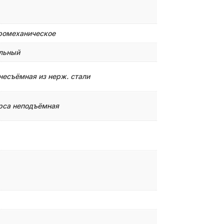
ромеханическое
льный
несъёмная из нерж. стали
рса неподъёмная