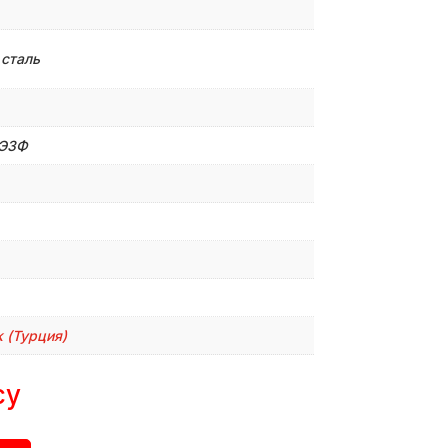
 сталь
/Э3Ф
 (Турция)
су