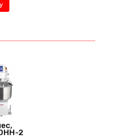
у
ес,
0НН-2