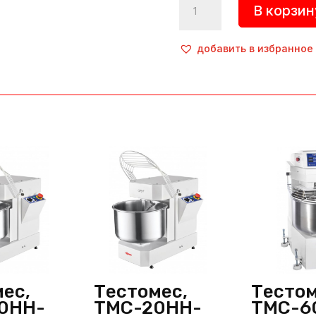
В корзин
товара
Тестомес,
ISM
добавить в избранное
10-
32,
Dirmak
(Турция)
ес,
Тестомес,
Тестом
0НН-
ТМС-20НН-
ТМС-6