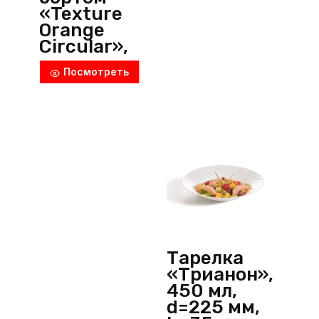
«Texture
Orange
Circular»,
d=230 мм,
Посмотреть
h=30 мм,
фарфор,
оранжевый,
P.L.
ProffСuisine
(Китай)
Тарелка
«Трианон»,
450 мл,
d=225 мм,