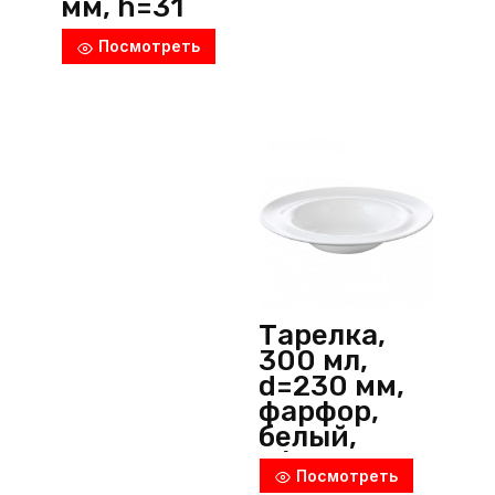
мм, h=31
мм,
Посмотреть
фарфор,
черный, P.L.
ProffСuisine
(Китай)
Тарелка,
300 мл,
d=230 мм,
фарфор,
белый,
Wilmax
Посмотреть
(Англия)