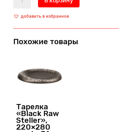
В корзину
товара
Тарелка
круглая
добавить в избранное
«The
Sun»,
d=210
Похожие товары
мм,
фарфор,
зеленый,
P.L.
ProffСuisine
(Китай)
Тарелка
«Black Raw
Steller»,
220×280