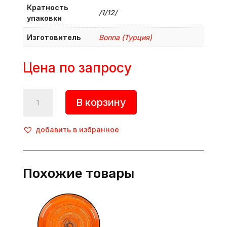
Кратность
/1/12/
упаковки
Изготовитель
Bonna (Турция)
Цена по запросу
Количество
В корзину
товара
Тарелка
глубокая
добавить в избранное
форма
Банкет
«Savanna»,
Похожие товары
1 000
мл,
d=230
мм,
h=45