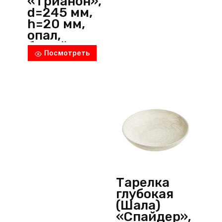
«Трианон»,
d=245 мм,
h=20 мм,
опал,
белый,
Посмотреть
Arcoroc
(Франция)
Тарелка
глубокая
(Шала)
«Спайдер»,