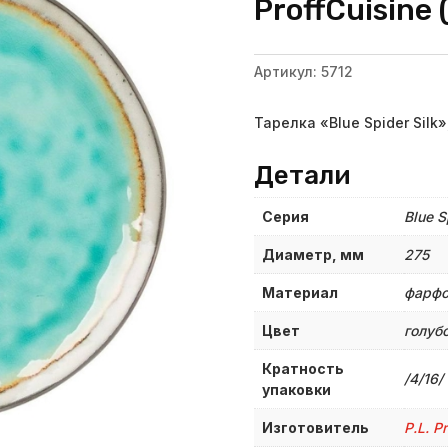
ProffСuisine 
Артикул:
5712
Тарелка «Blue Spider Silk
Детали
Серия
Blue S
Диаметр, мм
275
Материал
фарф
Цвет
голуб
Кратность
/4/16/
упаковки
Изготовитель
P.L. P