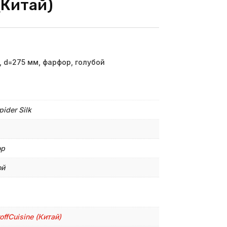
(Китай)
», d=275 мм, фарфор, голубой
pider Silk
ор
ой
roffСuisine (Китай)