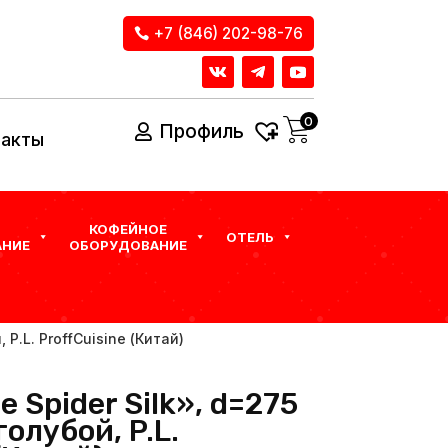
+7 (846) 202-98-76
0
Профиль
такты
КОФЕЙНОЕ
ОТЕЛЬ
НИЕ
ОБОРУДОВАНИЕ
 P.L. ProffСuisine (Китай)
 Spider Silk», d=275
олубой, P.L.