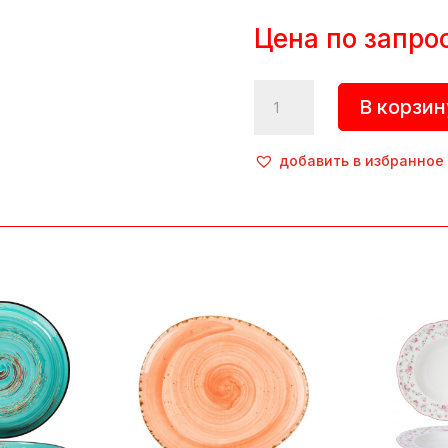
Цена по запро
Количество
В корзин
товара
Тарелка
«Blue
добавить в избранное
Spider
Silk»,
d=275
мм,
фарфор,
голубой,
P.L.
ProffСuisine
(Китай)