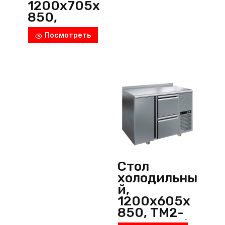
1200х705х
850,
TM2GN-22-
Посмотреть
G, Polair
(Россия)
Стол
холодильны
й,
1200х605х
850, TM2-
20-G, Polair