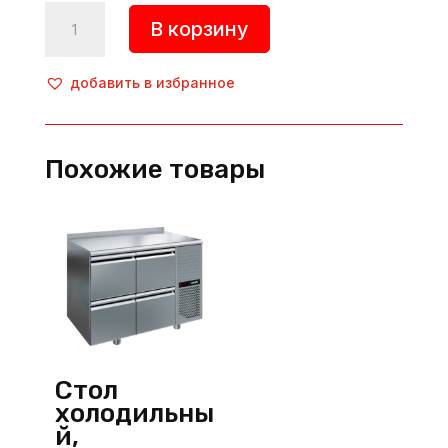
Количество
В корзину
товара
Стол
холодильный,
добавить в избранное
INO-
SBM190,
Inoksan
Похожие товары
(Турция)
Стол
холодильны
й,