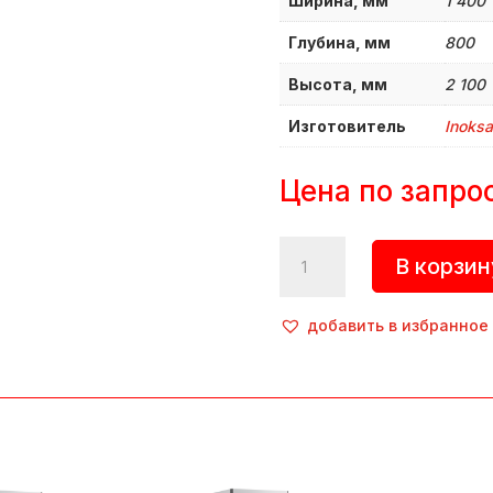
Ширина, мм
1 400
Глубина, мм
800
Высота, мм
2 100
Изготовитель
Inoksa
Цена по запро
Количество
В корзин
товара
Шкаф
холодильный,,
добавить в избранное
INO-
SDF140S,
Inoksan
(Турция)