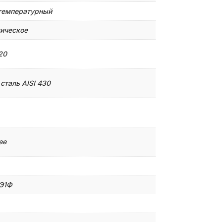
температурный
ическое
20
сталь AISI 430
ее
Э1Ф