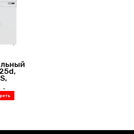
ильный
125d,
S,
я)
реть