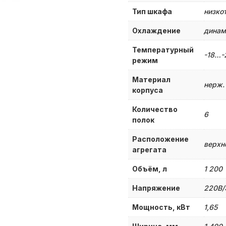
Тип шкафа
низко
Охлаждение
динам
Температурный
-18…-
режим
Материал
нерж. 
корпуса
Количество
6
полок
Расположение
верхн
агрегата
Объём, л
1 200
Напряжение
220В/
Мощность, кВт
1,65