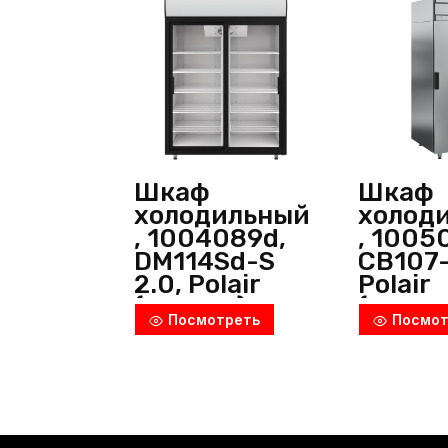
Шкаф
Шкаф
холодильный
холод
, 1004089d,
, 1005
DM114Sd-S
CB107-
2.0, Polair
Polair
(Россия)
(Росси
Посмотреть
Посмот