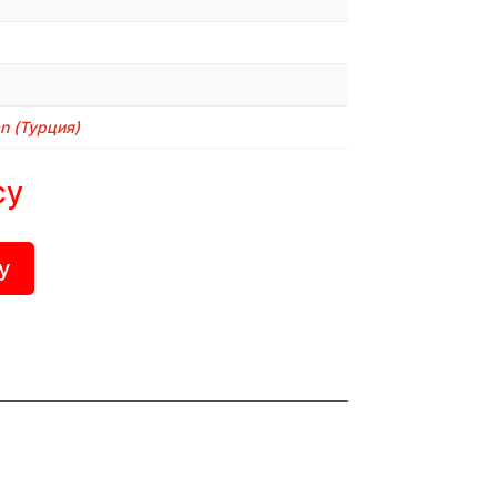
n (Турция)
су
у