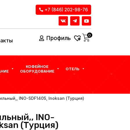
+7 (846) 202-98-76
0
Профиль
такты
КОФЕЙНОЕ
ОТЕЛЬ
НИЕ
ОБОРУДОВАНИЕ
льный,, INO-SDF140S, Inoksan (Турция)
льный,, INO-
ksan (Турция)