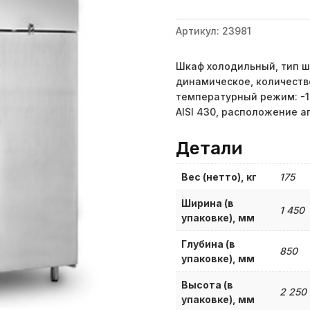
Артикул:
23981
Шкаф холодильный, тип ш
динамическое, количество 
температурный режим: -1
AISI 430, расположение а
Детали
Вес (нетто), кг
175
Ширина (в
1 450
упаковке), мм
Глубина (в
850
упаковке), мм
Высота (в
2 250
упаковке), мм