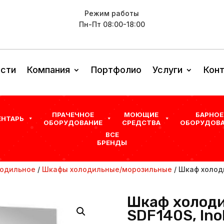
Режим работы
Пн-Пт 08:00-18:00
сти
Компания
Портфолио
Услуги
Кон
ПРАЧЕЧНОЕ
МОЮЩИЕ
БАРНОЕ
ЕНТАРЬ
ОБОРУДОВАНИЕ
СРЕДСТВА
ОБОРУДОВА
ВСЕ
БРЕНДЫ
одильное
/
Шкафы холодильные/морозильные
/ Шкаф холоди
Шкаф холоди
SDF140S, Ino