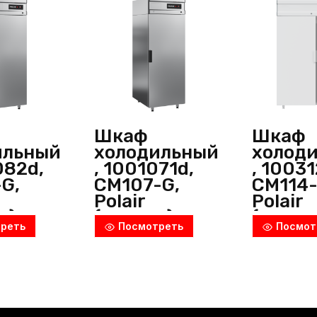
Шкаф
Шкаф
ильный
холодильный
холод
082d,
, 1001071d,
, 1003
G,
CM107-G,
CM114-
Polair
Polair
я)
(Россия)
(Росси
реть
Посмотреть
Посмот