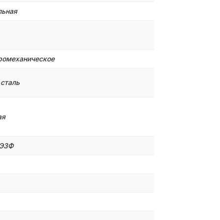
льная
ромеханическое
 сталь
ая
/Э3Ф