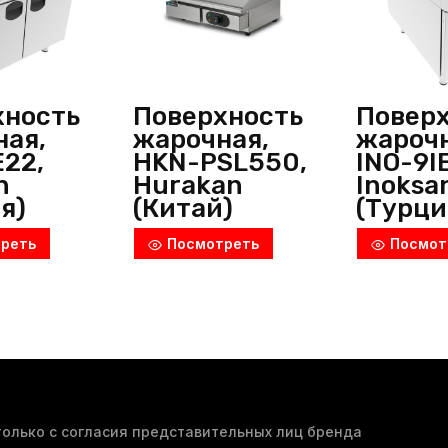
хность
Поверхность
Повер
ная,
жарочная,
жарочн
E22,
HKN-PSL550,
INO-9I
n
Hurakan
Inoksa
я)
(Китай)
(Турци
реть
Посмотреть
Посмот
олько с согласия представительных лиц бренда