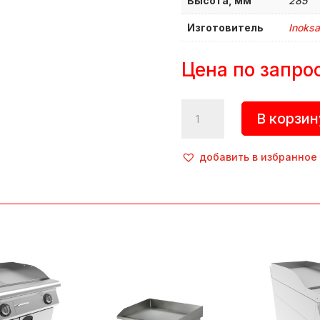
Высота, мм
285
Изготовитель
Inoksa
Цена по запро
Количество
В корзин
товара
Поверхность
жарочная,
добавить в избранное
INO-
7IE30S,
Inoksan
(Турция)