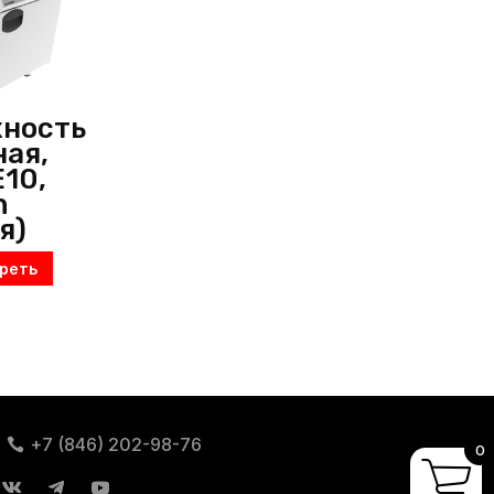
хность
ая,
E10,
n
я)
реть
+7 (846) 202-98-76
0