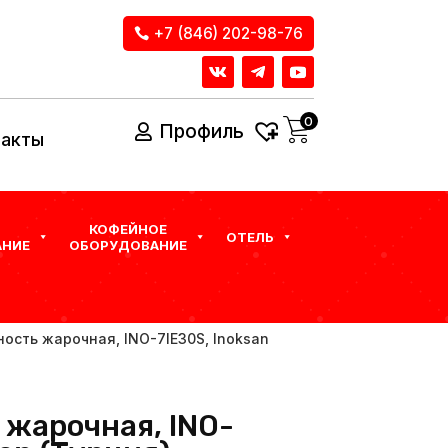
+7 (846) 202-98-76
0
Профиль
такты
КОФЕЙНОЕ
ОТЕЛЬ
НИЕ
ОБОРУДОВАНИЕ
ность жарочная, INO-7IE30S, Inoksan
 жарочная, INO-