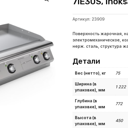
7IE30S, Inok
Артикул:
23909
Поверхность жарочная, н
электромеханическое, кол
нерж. сталь, структура ж
Детали
Вес (нетто), кг
75
Ширина (в
1 222
упаковке), мм
Глубина (в
772
упаковке), мм
Высота (в
450
упаковке), мм