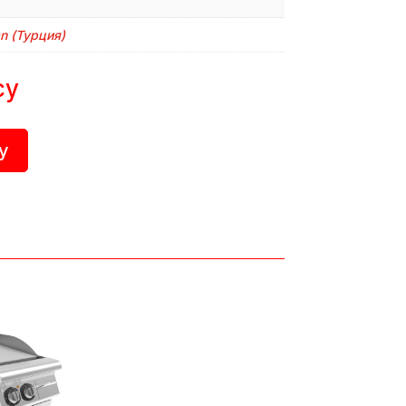
n (Турция)
су
у