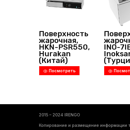
Поверхность
Повер
жарочная,
жароч
HKN-PSR550,
INO-7I
Hurakan
Inoksa
(Китай)
(Турци
Посмотреть
Посмот
2015 – 2024 IRENGO
Копирование и размещение информации т