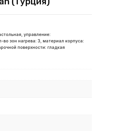
san (Турция)
астольная, управление:
-во зон нагрева: 3, материал корпуса:
арочной поверхности: гладкая