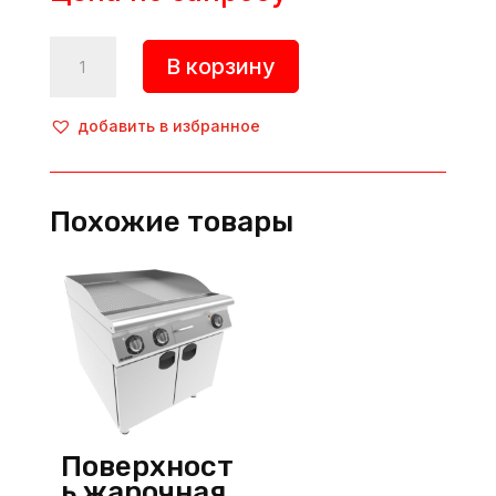
Количество
В корзину
товара
Поверхность
жарочная,
добавить в избранное
INO-
7IE10S,
Inoksan
Похожие товары
(Турция)
Поверхност
ь жарочная,