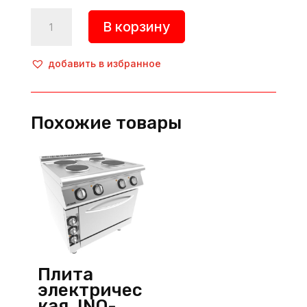
Количество
В корзину
товара
Плита
электрическая,
добавить в избранное
INO-
9KE30,
Inoksan
Похожие товары
(Турция)
Плита
электричес
кая, INO-