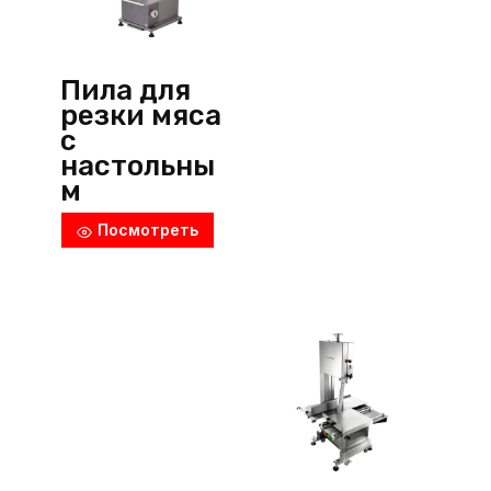
Пила для
резки мяса
с
настольны
м
тормозом,
Посмотреть
KTPF 184
MN, Yilmaz
(Турция)