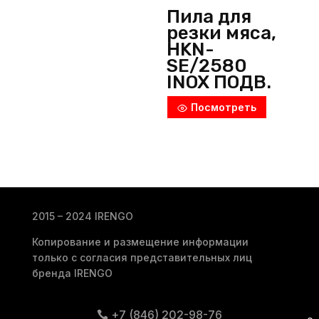
Пила для
резки мяса,
HKN-
SE/2580
INOX ПОДВ.
СТОЛ,
Посмотреть
Hurakan
(Китай)
2015 – 2024 IRENGO
Копирование и размещение информации
только с согласия представительных лиц
бренда IRENGO
+7 (846) 202-98-76