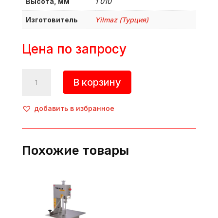
Высота, мм
1 010
Изготовитель
Yilmaz (Турция)
Цена по запросу
Количество
В корзину
товара
Пила
для
добавить в избранное
резки
мяса
с
Похожие товары
настольным
тормозом,
KTPF
184
TR,
Yilmaz
(Турция)