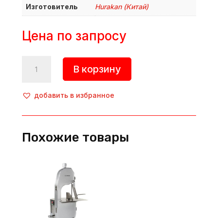
Изготовитель
Hurakan (Китай)
Цена по запросу
Количество
В корзину
товара
Пила
для
добавить в избранное
резки
мяса,
HKN-
Похожие товары
SE/2580,
Hurakan
(Китай)