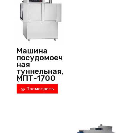
Машина
посудомоеч
ная
туннельная,
МПТ-1700
(левая),
Посмотреть
Abat
(Россия)