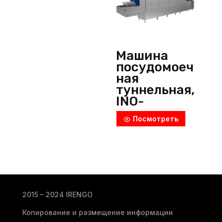
Машина
посудомоеч
ная
туннельная,
INO-
BYF520L-R,
Посмотреть
Inoksan
(Турция)
2015 – 2024 IRENGO
Копирование и размещение информации