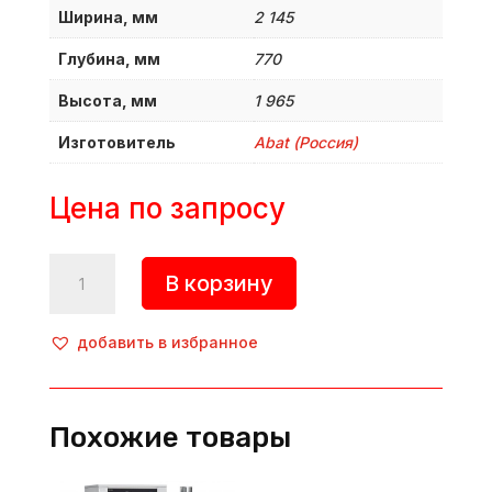
Ширина, мм
2 145
Глубина, мм
770
Высота, мм
1 965
Изготовитель
Abat (Россия)
Цена по запросу
Количество
В корзину
товара
Машина
посудомоечная
добавить в избранное
туннельная,
МПТ-2000
(правая),
Похожие товары
Abat
(Россия)