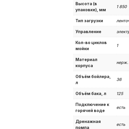
Высота (в
1 850
упаковке), мм
Тип загрузки
ленто
Управление
элект
Кол-во циклов
1
мойки
Материал
нерж.
корпуса
Объём бойлера,
36
л
Объём бака, л
125
Подключение к
есть
горячей воде
Дренажная
есть
помпа