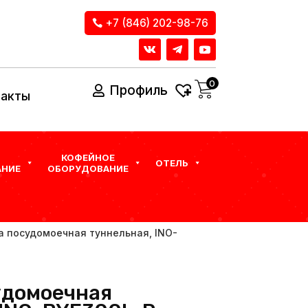
+7 (846) 202-98-76
0
Профиль
такты
КОФЕЙНОЕ
ОТЕЛЬ
НИЕ
ОБОРУДОВАНИЕ
 посудомоечная туннельная, INO-
удомоечная