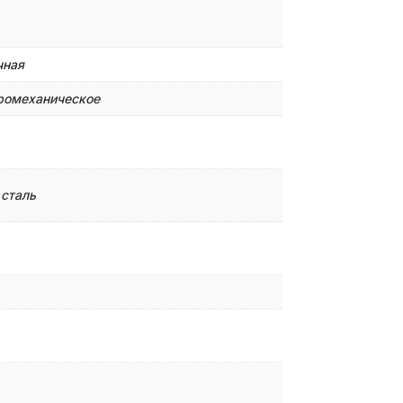
чная
ромеханическое
 сталь