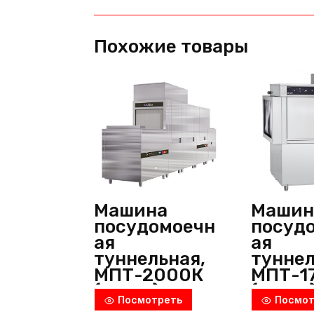
Похожие товары
Машина
Машин
посудомоечн
посуд
ая
ая
туннельная,
туннел
МПТ-2000К
МПТ-1
(левая), Abat
(левая
Посмотреть
Посмот
(Россия)
(Росси