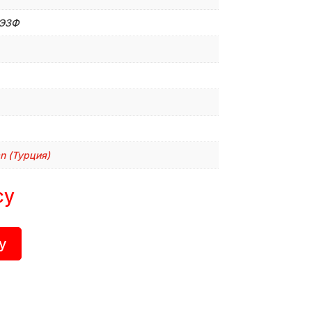
/Э3Ф
n (Турция)
су
у