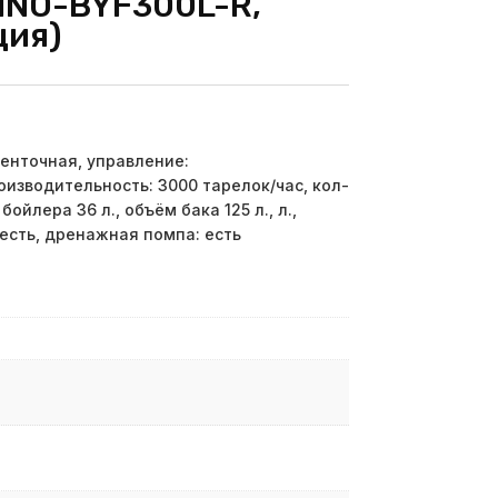
 INO-BYF300L-R,
ция)
енточная, управление:
изводительность: 3000 тарелок/час, кол-
бойлера 36 л., объём бака 125 л., л.,
 есть, дренажная помпа: есть