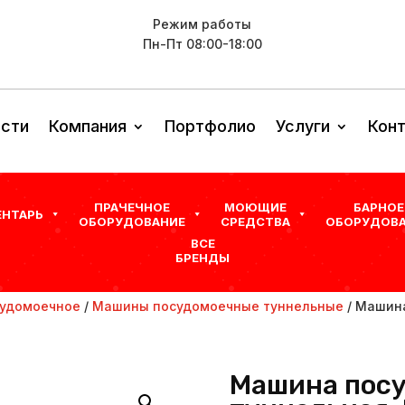
Режим работы
Пн-Пт 08:00-18:00
сти
Компания
Портфолио
Услуги
Кон
ПРАЧЕЧНОЕ
МОЮЩИЕ
БАРНОЕ
ЕНТАРЬ
ОБОРУДОВАНИЕ
СРЕДСТВА
ОБОРУДОВА
ВСЕ
БРЕНДЫ
удомоечное
/
Машины посудомоечные туннельные
/ Машина
Машина пос