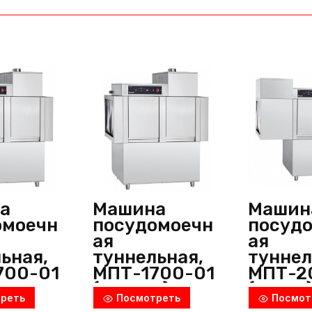
BYF300L-
R,
Inoksan
(Турция)
а
Машина
Машин
омоечн
посудомоечн
посуд
ая
ая
ьная,
туннельная,
туннел
700-01
МПТ-1700-01
МПТ-2
), Abat
(правая),
(левая)
реть
Посмотреть
Посмот
я)
Abat (Россия)
(Росси