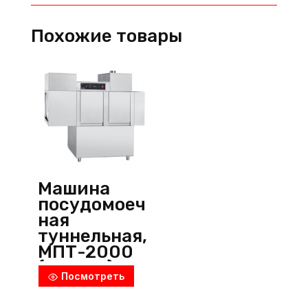
INO-
BYK360L-
Похожие товары
R,
Inoksan
(Турция)
Машина
посудомоеч
ная
туннельная,
МПТ-2000
(правая),
Посмотреть
Abat
(Россия)