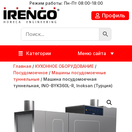
Режим работы: Пн-Пт 08:00-18:00
Профиль
Категории
Меню сайта
Главная
/
КУХОННОЕ ОБОРУДОВАНИЕ
/
Посудомоечное
/
Машины посудомоечные
туннельные
/ Машина посудомоечная
туннельная, INO-BYK360L-R, Inoksan (Турция)