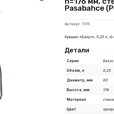
h=176 мм, ст
Pasabahce (Р
Артикул:
7015
Кувшин «Бахус», 0,25 л, d
Детали
Серия
Бахус
Объём, л
0,25
Диаметр, мм
63
Высота, мм
176
Материал
стекл
Цвет
прозр