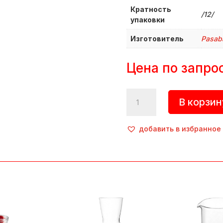
Кратность
/12/
упаковки
Изготовитель
Pasab
Цена по запро
Количество
В корзин
товара
Кувшин
«Бахус»,
добавить в избранное
0,25
л,
d=63
мм,
h=176
мм,
стекло,
прозрачный,