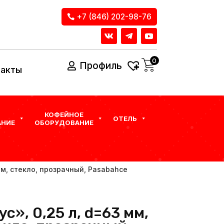
+7 (846) 202-98-76
0
Профиль
такты
КОФЕЙНОЕ
ОТЕЛЬ
НИЕ
ОБОРУДОВАНИЕ
 мм, стекло, прозрачный, Pasabahce
с», 0,25 л, d=63 мм,