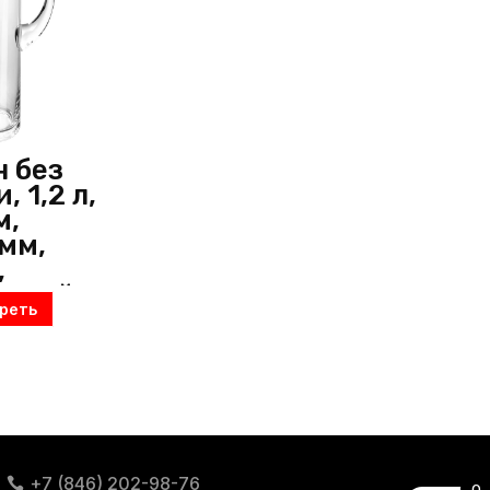
 без
 1,2 л,
м,
мм,
,
чный,
реть
усь)
+7 (846) 202-98-76
0