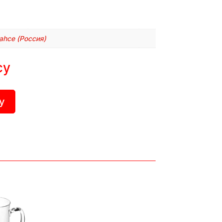
ahce (Россия)
су
у