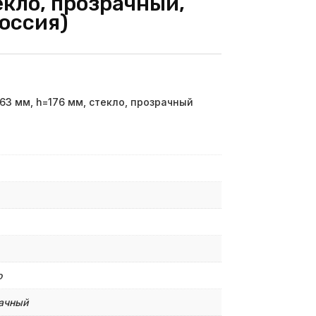
екло, прозрачный,
оссия)
=63 мм, h=176 мм, стекло, прозрачный
о
ачный