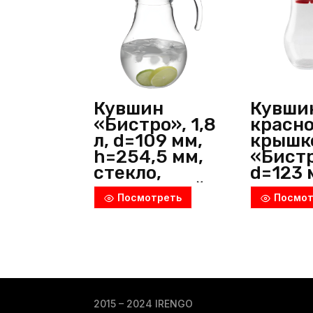
Кувшин
Кувши
«Бистро», 1,8
красн
л, d=109 мм,
крышк
h=254,5 мм,
«Бистро
стекло,
d=123 
прозрачный,
h=200 
Посмотреть
Посмот
Pasabahce
стекло
(Россия)
прозр
Pasab
(Росси
2015 – 2024 IRENGO