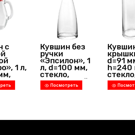
Pasabahce
(Россия)
н с
Кувшин без
Кувшин
ой
ручки
крышки,
ой
«Эпсилон», 1
d=91 м
», 1 л,
л, d=100 мм,
h=240 
мм,
стекло,
стекло
мм,
прозрачный,
прозра
реть
Посмотреть
Посмот
,
Bormioli
Неман
ачный,
Rocco
(Белар
ahce
(Италия)
я)