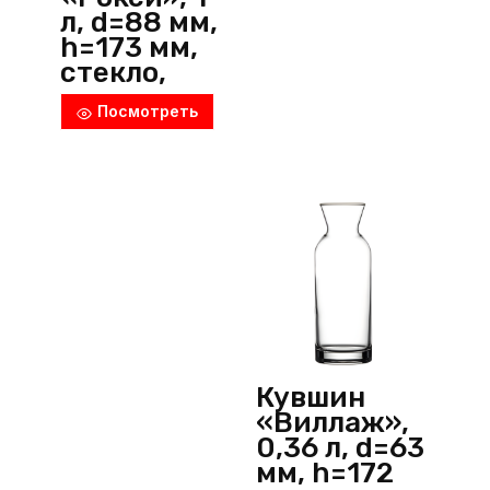
л, d=88 мм,
h=173 мм,
стекло,
прозрачны
Посмотреть
й,
Borgonovo
(Италия)
Кувшин
«Виллаж»,
0,36 л, d=63
мм, h=172