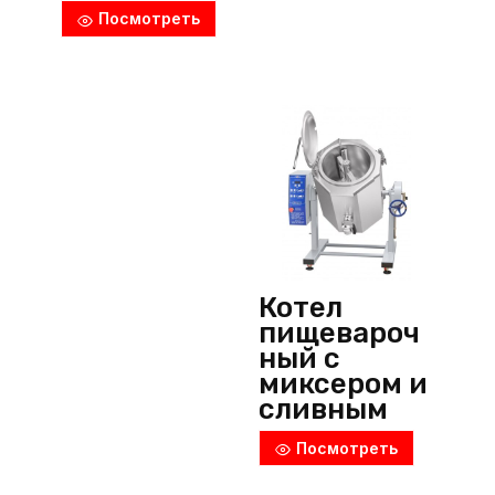
(Россия)
Посмотреть
Котел
пищевароч
ный с
миксером и
сливным
краном,
Посмотреть
КПЭМ-60-
ОМР-ВК,