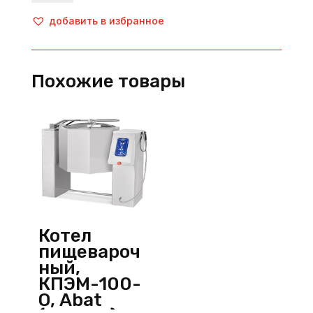
Котёл
пищеварочный,
добавить в избранное
INO-
9SE15,
Inoksan
Похожие товары
(Турция)
Котел
пищевароч
ный,
КПЭМ-100-
О, Abat