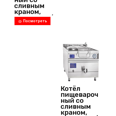
сливным
краном,
КПЭМ-200/
Посмотреть
9Т, Abat
(Россия)
Котёл
пищевароч
ный со
сливным
краном,