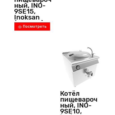
ный, INO-
9SE15,
Inoksan
(Турция)
Посмотреть
Котёл
пищевароч
ный, INO-
9SE10,