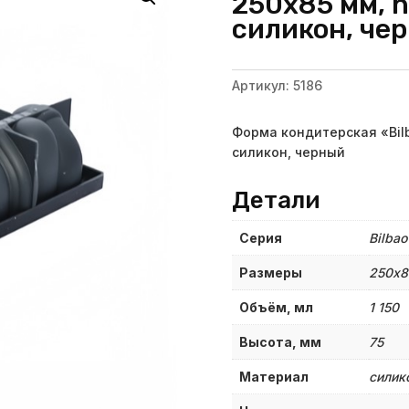
250х85 мм, h
силикон, чер
Артикул:
5186
Форма кондитерская «Bilba
силикон, черный
Детали
Серия
Bilbao
Размеры
250х8
Объём, мл
1 150
Высота, мм
75
Материал
силик