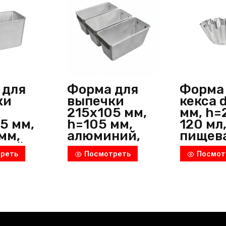
силикон,
черный,
Pavoni
(Италия)
 для
Форма для
Форма
ки
выпечки
кекса 
215х105 мм,
мм, h=
5 мм,
h=105 мм,
120 мл
мм,
алюминий,
пищев
ний,
металлик,
жесть
реть
Посмотреть
Посмот
ик,
Россия
[ФКк-1]
я
металл
Никис
(Белар