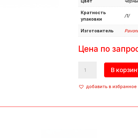
Цвет
черны
Кратность
/1/
упаковки
Изготовитель
Pavoni
Цена по запро
Количество
В корзин
товара
Форма
кондитерская
добавить в избранное
«Bilbao»,
250х85
мм,
h=75
мм,
1 150
мл,