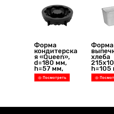
Форма
Форма
кондитерска
выпеч
я «Queen»,
хлеба
d=180 мм,
215х10
h=57 мм,
h=105 
1 000 мл,
алюми
Посмотреть
Посмот
силикон,
металл
белый, Pavoni
Росси
(Италия)