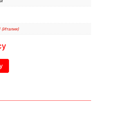
й
 (Италия)
су
у