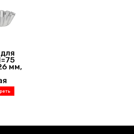
 для
d=75
26 мм,
,
ая
реть
,
ик,
усь)