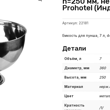
h=250 мм, не
Prohotel (Ин
Артикул:
22181
Емкость для пунша, 7 л, d
Детали
Объём, л
7
Диаметр, мм
360
Высота, мм
250
Материал
нерж.
Цвет
метал
Кратность
/1/