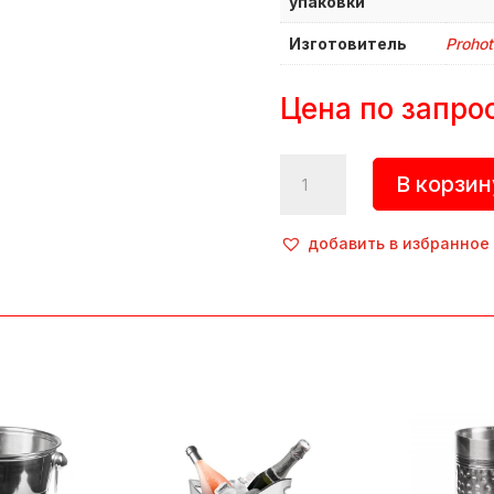
упаковки
Изготовитель
Prohot
Цена по запро
Количество
В корзин
товара
Емкость
для
добавить в избранное
пунша,
7
л,
d=360
мм,
h=250
мм,
нерж.
сталь,
металлик,