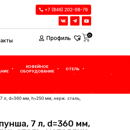
+7 (846) 202-98-76
0
Профиль
такты
КОФЕЙНОЕ
ОТЕЛЬ
НИЕ
ОБОРУДОВАНИЕ
7 л, d=360 мм, h=250 мм, нерж. сталь,
пунша, 7 л, d=360 мм,