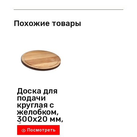
сыра,
240х300х20
мм,
Похожие товары
ясень,
коричневый,
Россия
Доска для
подачи
круглая с
желобком,
300х20 мм,
бук,
Посмотреть
бежевый,