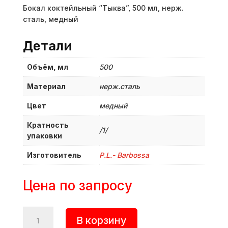
Бокал коктейльный “Тыква”, 500 мл, нерж.
сталь, медный
Детали
Объём, мл
500
Материал
нерж.сталь
Цвет
медный
Кратность
/1/
упаковки
Изготовитель
P.L.- Barbossa
Цена по запросу
Количество
В корзину
товара