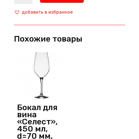
Бокал
коктейльный
добавить в избранное
"Тыква",
500
мл,
Похожие товары
нерж.
сталь,
медный,
P.L.-
Barbossa
Бокал для
вина
«Селест»,
450 мл,
d=70 мм,