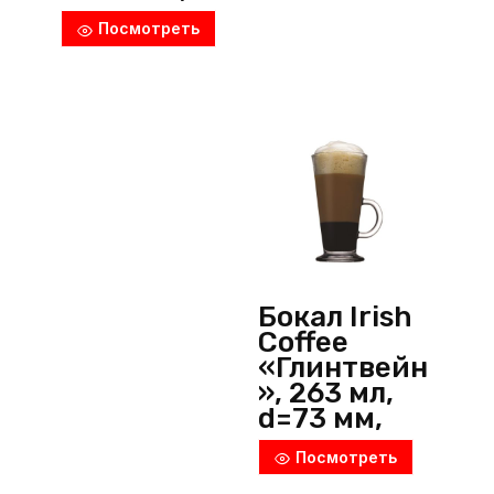
h=240 мм,
Посмотреть
стекло,
прозрачны
й, Arcoroc
(Россия)
Бокал Irish
Coffee
«Глинтвейн
», 263 мл,
d=73 мм,
h=148 мм,
Посмотреть
стекло,